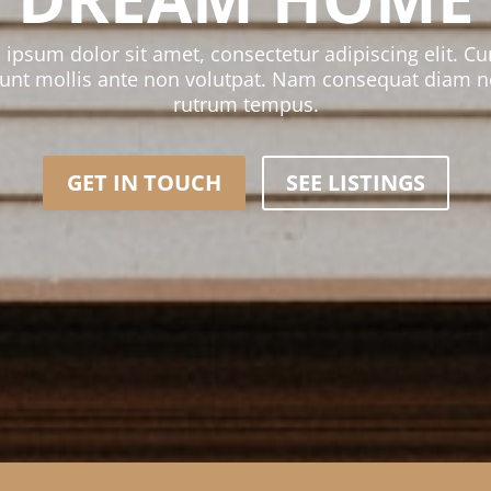
ipsum dolor sit amet, consectetur adipiscing elit. Cu
dunt mollis ante non volutpat. Nam consequat diam n
rutrum tempus.
GET IN TOUCH
SEE LISTINGS