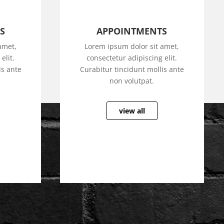
S
APPOINTMENTS
amet,
Lorem ipsum dolor sit amet,
elit.
consectetur adipiscing elit.
is ante
Curabitur tincidunt mollis ante
non volutpat.
view all