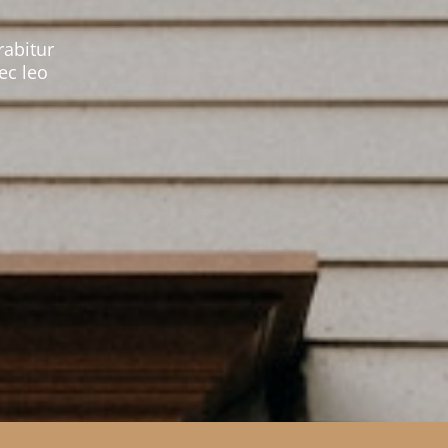
rabitur
ec leo