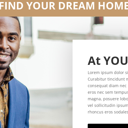
FIND YOUR DREAM HOM
At YOU
Lorem ipsum dolor sit
Curabitur tincidunt 
consequat diam nec 
eros nec sem tempus 
magna, posuere lobort
vel sollicitudin ipsu
rhoncus eros sodales