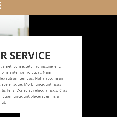
E
R SERVICE
 amet, consectetur adipiscing elit.
mollis ante non volutpat. Nam
leo rutrum tempus. Nulla accumsan
scelerisque. Morbi tincidunt risus
is felis. Donec at vehicula risus. Cras
m. Etiam tincidunt placerat enim, a
 ut.