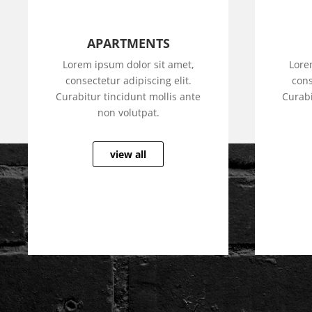
APARTMENTS
Lorem ipsum dolor sit amet,
Lore
consectetur adipiscing elit.
cons
Curabitur tincidunt mollis ante
Curabi
non volutpat.
view all